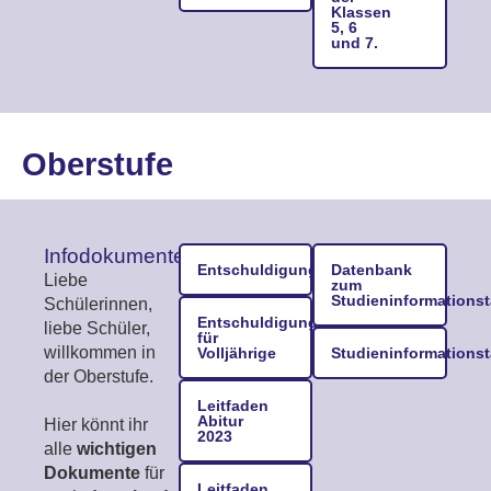
Klassen
5, 6
und 7.
Oberstufe
Infodokumente
Entschuldigungsformular
Datenbank
Liebe
zum
Studieninformations
Schülerinnen,
Entschuldigungsformular
liebe Schüler,
für
willkommen in
Volljährige
Studieninformations
der Oberstufe.
Leitfaden
Abitur
Hier könnt ihr
2023
alle
wichtigen
Dokumente
für
Leitfaden