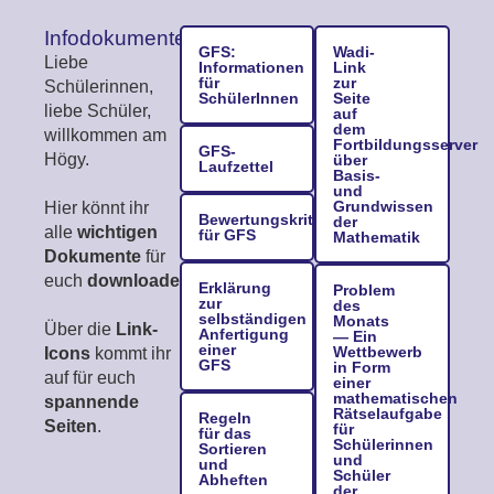
Infodokumente
GFS:
Wadi-
Liebe
Informationen
Link
für
zur
Schülerinnen,
SchülerInnen
Seite
liebe Schüler,
auf
dem
willkommen am
Fortbildungsserver
GFS-
Högy.
über
Laufzettel
Basis-
und
Grundwissen
Hier könnt ihr
Bewertungskriterien
der
alle
wichtigen
für GFS
Mathematik
Dokumente
für
euch
downloaden
.
Erklärung
Problem
zur
des
selbständigen
Monats
Über die
Link-
Anfertigung
— Ein
einer
Wettbewerb
Icons
kommt ihr
GFS
in Form
auf für euch
einer
mathematischen
spannende
Rätselaufgabe
Regeln
Seiten
.
für
für das
Schülerinnen
Sortieren
und
und
Schüler
Abheften
der