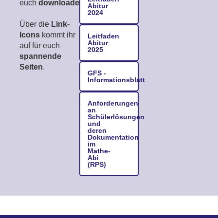
euch
downloaden
.
Abitur
2024
Über die
Link-
Icons
kommt ihr
Leitfaden
Abitur
auf für euch
2025
spannende
Seiten
.
GFS -
Informationsblatt
Anforderungen
an
Schülerlösungen
und
deren
Dokumentation
im
Mathe-
Abi
(RPS)