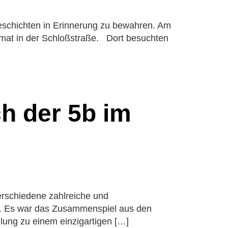
g
Geschichten in Erinnerung zu bewahren. Am
Grundschüler
eimat in der Schloßstraße. Dort besuchten
der
kt
nd Förderer
h der 5b im
verschiedene zahlreiche und
n. Es war das Zusammenspiel aus den
lung zu einem einzigartigen […]