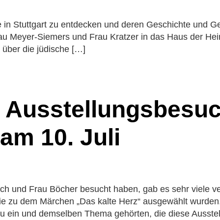
SMV
her
Beurlaubun
Schule@BW
onen
e in Stuttgart zu entdecken und deren Geschichte und 
Elterninfo 
 Frau Meyer-Siemers und Frau Kratzer in das Haus der H
Mittagessen
 über die jüdische […]
Ferienkalen
ung
e
Schulprospe
chehen
Elternbriefe
ung und Sekretariat
Ehemalige u
: Ausstellungsbesuc
m
m 10. Juli
 und Sprachen
tik und
ssenschaften
hafts- und
issenschaften
zsch und Frau Böcher besucht haben, gab es sehr viele 
ischer Bereich
ie zu dem Märchen „Das kalte Herz“ ausgewählt wurde
u ein und demselben Thema gehörten, die diese Ausstel