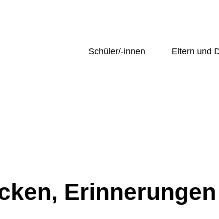
Schüler/-innen
Eltern und
hehen
Übersicht
Übersicht
ng und Sekretariat
Unter-/ Mittelstufe
Krankmeldun
rie:
Deuts
Oberstufe
Entschuldigu
Profile
Beurlaubung
AGs
Elterninfo Gr
 und
n
SMV
Mittagessen
tik und
Schule@BW
Ferienkalend
ssenschaften
Schulprospek
Übersicht
hafts- und
Elternbriefe
Unter-/ Mittelstufe
issenschaften
Ehemalige un
Oberstufe
ecken, Erinnerunge
ischer
Übersicht
Profile
Krankmeldu
AGs
Entschuldi