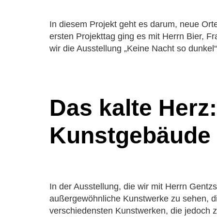
Wahlfäc
Kooperati
In diesem Projekt geht es darum, neue Ort
Rundgang
ersten Projekttag ging es mit Herrn Bier,
Leitbild
wir die Ausstellung „Keine Nacht so dunkel“
Schulordn
Geschicht
Schulges
Schulleit
Das kalte Herz
Kollegiu
Fächer
Kunstgebäude a
Deutsch
Mathema
Naturwi
Gesellsc
Sozialw
In der Ausstellung, die wir mit Herrn Gent
Künstler
außergewöhnliche Kunstwerke zu sehen, d
Sport
verschiedensten Kunstwerken, die jedoch z