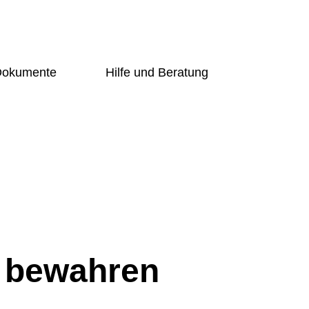
 Dokumente
Hilfe und Beratung
Übersicht
g-Online
Schulsozialarbeiterin
ch
ng
Beratungslehrerin
Prävention
undschüler
Handlungsleitfaden
Bogy
er
Übersicht
t
Schulsozialarbeiterin
Beratungslehrerin
d Förderer
Prävention
n bewahren
Handlungsleitfaden
ng-Online
Bogy
gung