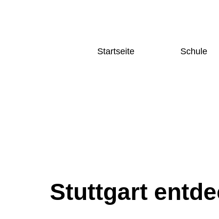
Startseite
Schule
Home
Schulgesc
News und Aktuelles
Schulleitu
Katego
Terminkalender
Kollegium
Fächer
Home
Deutsch
News und Aktuelles
Sprache
Terminkalender
Mathema
Naturwi
Gesellsc
Sozialw
Stuttgart entd
Künstler
Bereich
Sport