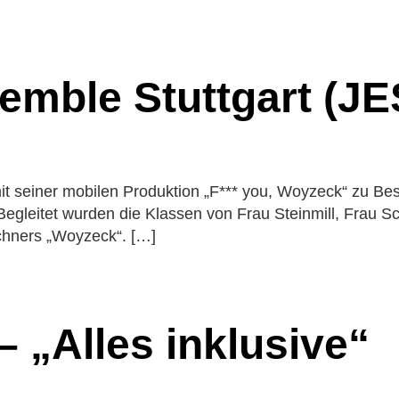
her
ionen
g
emble Stuttgart (J
nung
te
t seiner mobilen Produktion „F*** you, Woyzeck“ zu Bes
 Begleitet wurden die Klassen von Frau Steinmill, Frau 
chners „Woyzeck“. […]
 „Alles inklusive“