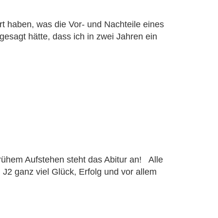
g
rt haben, was die Vor- und Nachteile eines
Grundschüler
esagt hätte, dass ich in zwei Jahren ein
der
kt
nd Förderer
frühem Aufstehen steht das Abitur an! Alle
2 ganz viel Glück, Erfolg und vor allem