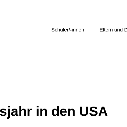
Schüler/-innen
Eltern und
hehen
Übersicht
Übersicht
ng und Sekretariat
Unter-/ Mittelstufe
Krankmeldun
Hella
Oberstufe
Entschuldigu
Profile
Beurlaubung
AGs
Elterninfo Gr
 und
n
SMV
Mittagessen
tik und
Schule@BW
Ferienkalend
ssenschaften
Schulprospek
Übersicht
hafts- und
Elternbriefe
Unter-/ Mittelstufe
issenschaften
Ehemalige un
Oberstufe
sjahr in den USA
ischer
Übersicht
Profile
Krankmeldu
AGs
Entschuldi