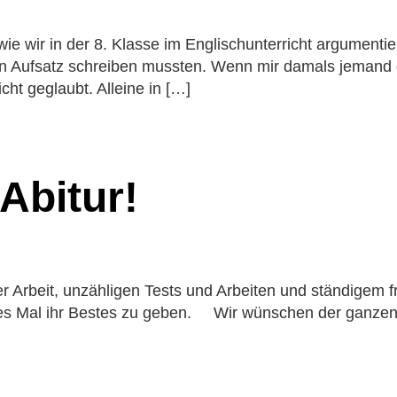
SMV
her
Beurlaubun
Schule@BW
onen
ie wir in der 8. Klasse im Englischunterricht argumentie
Elterninfo 
en Aufsatz schreiben mussten. Wenn mir damals jemand g
Mittagessen
ht geglaubt. Alleine in […]
Ferienkalen
ung
e
Schulprospe
chehen
Elternbriefe
ung und Sekretariat
Ehemalige u
 Abitur!
m
 und Sprachen
tik und
ssenschaften
ter Arbeit, unzähligen Tests und Arbeiten und ständigem 
ztes Mal ihr Bestes zu geben. Wir wünschen der ganzen J
hafts- und
issenschaften
ischer Bereich