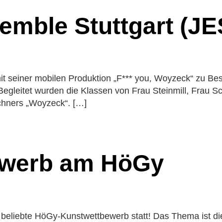
her
emble Stuttgart (J
ionen
g
nung
te
t seiner mobilen Produktion „F*** you, Woyzeck“ zu Bes
 Begleitet wurden die Klassen von Frau Steinmill, Frau 
chners „Woyzeck“. […]
ewerb am HöGy
s beliebte HöGy-Kunstwettbewerb statt! Das Thema ist di