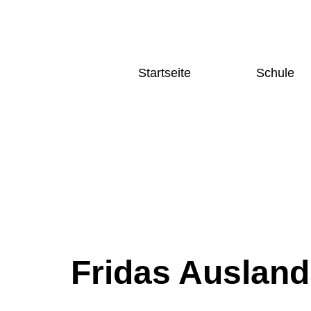
Startseite
Schule
Home
Schulgesc
News und Aktuelles
Schulleitu
Autor:
Terminkalender
Kollegium
Fächer
Home
Deutsch
News und Aktuelles
Sprache
Terminkalender
Mathema
Naturwi
Gesellsc
Sozialw
Fridas Ausland
Künstler
Bereich
Sport