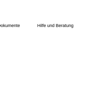
 Dokumente
Hilfe und Beratung
Übersicht
g-Online
Schulsozialarbeiterin
ng
Beratungslehrerin
Prävention
undschüler
Handlungsleitfaden
Bogy
er
Übersicht
t
Schulsozialarbeiterin
Beratungslehrerin
d Förderer
Prävention
Handlungsleitfaden
ng-Online
Bogy
gung