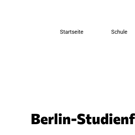
Startseite
Schule
Home
Schulgesc
News und Aktuelles
Schulleitu
Schlag
Terminkalender
Kollegium
Fächer
Home
Deutsch
News und Aktuelles
Sprache
Terminkalender
Mathema
Naturwi
Gesellsc
Sozialw
Berlin-Studien
Künstler
Bereich
Sport