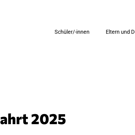
Schüler/-innen
Eltern und
hehen
Übersicht
Übersicht
ng und Sekretariat
Unter-/ Mittelstufe
Krankmeldun
wort:
Berli
Oberstufe
Entschuldigu
Profile
Beurlaubung
AGs
Elterninfo G
 und
n
SMV
Mittagessen
tik und
Schule@BW
Ferienkalend
ssenschaften
Schulprospek
Übersicht
hafts- und
Elternbriefe
Unter-/ Mittelstufe
issenschaften
Ehemalige un
Oberstufe
fahrt 2025
ischer
Übersicht
Profile
Krankmeldu
AGs
Entschuldi