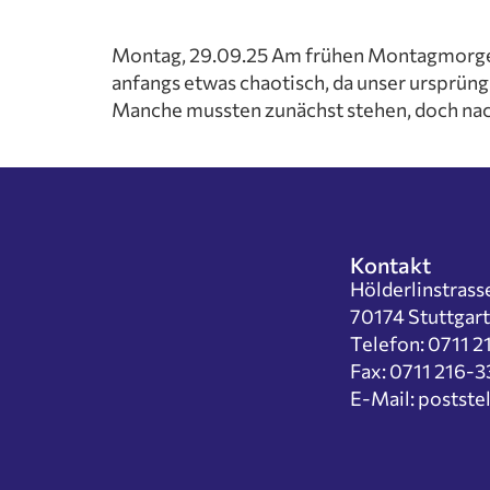
Wahlfäc
Kooperati
Montag, 29.09.25 Am frühen Montagmorgen st
Rundgang
anfangs etwas chaotisch, da unser ursprüng
Leitbild
Manche mussten zunächst stehen, doch nach
Schulordn
Geschicht
Schulges
Schulleit
Kollegiu
Kontakt
Fächer
Hölderlinstrass
Deutsch
70174 Stuttgart
Mathema
Telefon: 0711 
Naturwi
Fax: 0711 216-
Gesellsc
E-Mail: postst
Sozialw
Künstler
Sport