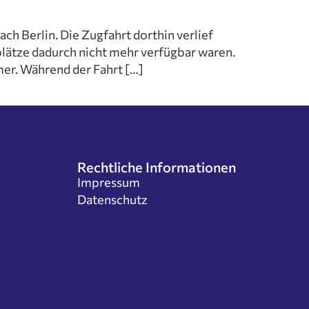
g
h Berlin. Die Zugfahrt dorthin verlief
Grundschüler
zplätze dadurch nicht mehr verfügbar waren.
n
mer. Während der Fahrt […]
der
ekt
nd Förderer
Rechtliche Informationen
Impressum
Datenschutz