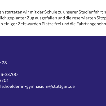
SMV
her
Beurlaubun
Schule@BW
onen
arteten wir mit der Schule zu unserer Studienfahrt nac
Elterninfo 
lich geplanter Zug ausgefallen und die reservierten Sit
Mittagesse
 einiger Zeit wurden Plätze frei und die Fahrt angeneh
Ferienkalen
ung
e
Schulprosp
chehen
Elternbriefe
ung und Sekretariat
Ehemalige u
m
e 28
 und Sprachen
tik und
216-33700
ssenschaften
33701
hafts- und
elle.hoelderlin-gymnasium@stuttgart.de
issenschaften
ischer Bereich