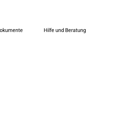
 Dokumente
Hilfe und Beratung
Übersicht
g-Online
Schulsozialarbeiterin
nfahrt
ng
Beratungslehrerin
Prävention
rundschüler
Handlungsleitfaden
Bogy
er
Übersicht
t
Schulsozialarbeiterin
Beratungslehrerin
d Förderer
Prävention
Handlungsleitfaden
ng-Online
Bogy
gung