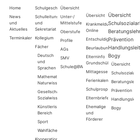
Dokumente
Beratung
Home
Schulgeschehen
Übersicht
Übersicht
Übersicht
News
Schulleitung
Unter-/
Schulsozialar
und
und
Mittelstufe
Krankmeldung-
Aktuelles
Sekretariat
Online
Beratungslehr
Oberstufe
Terminkalender
Kollegium
Prävention
Entschuldigung
Profile
Fächer
Handlungslei
Beurlaubung
AGs
Bogy
Deutsch
Elterninfo
SMV
und
Grundschüler
Übersicht
Schule@BW
Sprachen
Mittagessen
Schulsozialarb
Mathematik und
Ferienkalender
Beratungslehr
Naturwissenschaften
Schulprospekt
Prävention
Gesellschafts- und
Sozialwissenschaften
Elternbriefe
Handlungsleit
Künstlerischer
Ehemalige
Bogy
Bereich
und
Förderer
Sport
Wahlfächer
Kooperationen