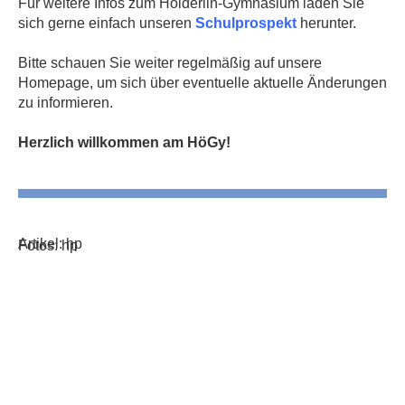
Für weitere Infos zum Hölderlin-Gymnasium laden Sie
sich gerne einfach unseren
Schulprospekt
herunter.
Bitte schauen Sie weiter regelmäßig auf unsere
Homepage, um sich über eventuelle aktuelle Änderungen
zu informieren.
Herzlich willkommen am HöGy!
Artikel: hp
Fotos: hp