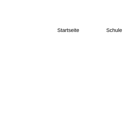
Startseite
Schule
Home
Schulgesc
News und Aktuelles
Schulleitu
Terminkalender
Kollegium
Fächer
Home
Deutsch
News und Aktuelles
Sprache
Terminkalender
Mathema
Naturwi
Gesellsc
Sozialw
Künstler
Bereich
Sport