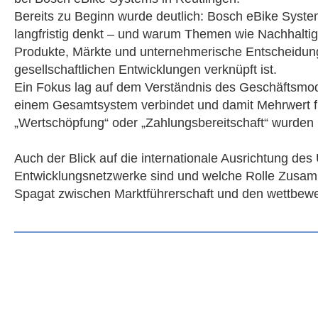
Bereits zu Beginn wurde deutlich: Bosch eBike System
langfristig denkt – und warum Themen wie Nachhaltig
Produkte, Märkte und unternehmerische Entscheidunge
gesellschaftlichen Entwicklungen verknüpft ist.
Ein Fokus lag auf dem Verständnis des Geschäftsmode
einem Gesamtsystem verbindet und damit Mehrwert für
„Wertschöpfung“ oder „Zahlungsbereitschaft“ wurden pl
Auch der Blick auf die internationale Ausrichtung de
Entwicklungsnetzwerke sind und welche Rolle Zusamm
Spagat zwischen Marktführerschaft und den wettbewer
Ein besonderes Highlight war der Rundgang durch die 
Schüler/-innen sehen, wie intensiv Produkte geprüft