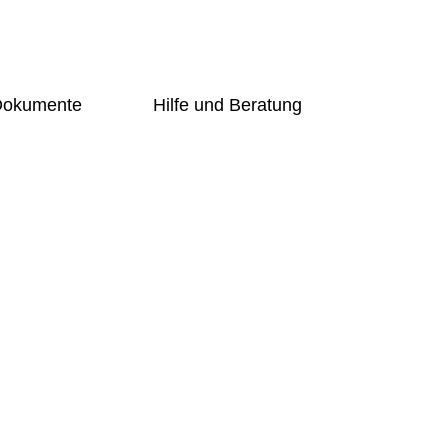
 Dokumente
Hilfe und Beratung
Übersicht
g-Online
Schulsozialarbeiterin
ng
Beratungslehrerin
Prävention
undschüler
Handlungsleitfaden
Bogy
er
Übersicht
t
Schulsozialarbeiterin
Beratungslehrerin
d Förderer
Prävention
Handlungsleitfaden
ng-Online
Bogy
gung