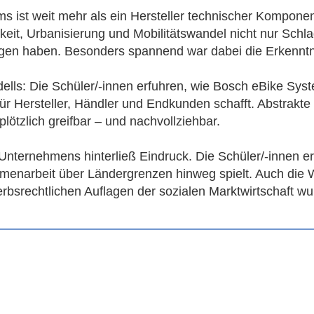
s ist weit mehr als ein Hersteller technischer Kompone
keit, Urbanisierung und Mobilitätswandel nicht nur Schl
n haben. Besonders spannend war dabei die Erkenntnis,
lls: Die Schüler/-innen erfuhren, wie Bosch eBike Syst
 Hersteller, Händler und Endkunden schafft. Abstrakte B
ötzlich greifbar – und nachvollziehbar.
s Unternehmens hinterließ Eindruck. Die Schüler/-innen
enarbeit über Ländergrenzen hinweg spielt. Auch die 
bsrechtlichen Auflagen der sozialen Marktwirtschaft wur
Arbeitsbereiche. In Laboren, Testräumen, der Fahrradwe
 werden, bevor sie auf den Markt kommen.