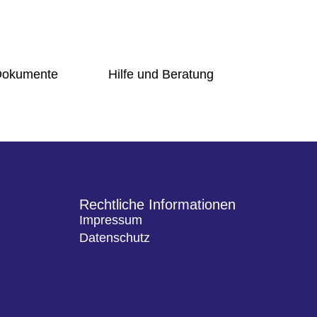
 Dokumente
Hilfe und Beratung
Übersicht
g-Online
Schulsozialarbeiterin
ng
Beratungslehrerin
Prävention
undschüler
Handlungsleitfaden
Bogy
er
Rechtliche Informationen
Übersicht
Impressum
t
Schulsozialarbeiterin
Datenschutz
Beratungslehrerin
d Förderer
Prävention
Handlungsleitfaden
ng-Online
Bogy
gung