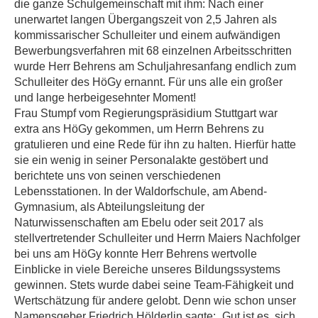
die ganze Schulgemeinschaft mit ihm: Nach einer
unerwartet langen Übergangszeit von 2,5 Jahren als
kommissarischer Schulleiter und einem aufwändigen
Bewerbungsverfahren mit 68 einzelnen Arbeitsschritten
wurde Herr Behrens am Schuljahresanfang endlich zum
Schulleiter des HöGy ernannt. Für uns alle ein großer
und lange herbeigesehnter Moment!
Frau Stumpf vom Regierungspräsidium Stuttgart war
extra ans HöGy gekommen, um Herrn Behrens zu
gratulieren und eine Rede für ihn zu halten. Hierfür hatte
sie ein wenig in seiner Personalakte gestöbert und
berichtete uns von seinen verschiedenen
Lebensstationen. In der Waldorfschule, am Abend-
Gymnasium, als Abteilungsleitung der
Naturwissenschaften am Ebelu oder seit 2017 als
stellvertretender Schulleiter und Herrn Maiers Nachfolger
bei uns am HöGy konnte Herr Behrens wertvolle
Einblicke in viele Bereiche unseres Bildungssystems
gewinnen. Stets wurde dabei seine Team-Fähigkeit und
Wertschätzung für andere gelobt. Denn wie schon unser
Namensgeber Friedrich Hölderlin sagte: „Gut ist es, sich