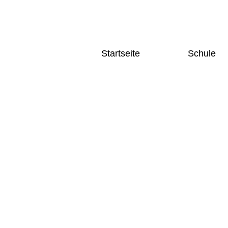
Startseite
Schule
Home
Schulgesc
News und Aktuelles
Schulleitu
Terminkalender
Kollegium
Fächer
Home
Deutsch
News und Aktuelles
Sprache
Terminkalender
Mathema
Naturwi
Gesellsc
Sozialw
Künstler
Bereich
Sport