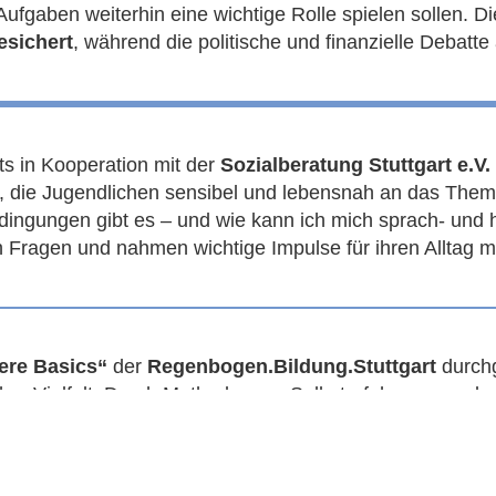
ufgaben weiterhin eine wichtige Rolle spielen sollen. D
esichert
, während die politische und finanzielle Debatte 
ts in Kooperation mit der
Sozialberatung Stuttgart e.V.
es, die Jugendlichen sensibel und lebensnah an das Th
ngungen gibt es – und wie kann ich mich sprach- und 
n Fragen und nahmen wichtige Impulse für ihren Alltag mi
ere Basics“
der
Regenbogen.Bildung.Stuttgart
durchg
er Vielfalt. Durch Methoden zur Selbsterfahrung wurde de
guten Zusammenlebens.
a und! – Es ist normal verschieden zu sein“
in Kooper
esprochen, Vorurteile wurden hinterfragt und Mut gema