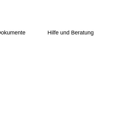
 Dokumente
Hilfe und Beratung
Übersicht
g-Online
Schulsozialarbeiterin
ng
Beratungslehrerin
Prävention
undschüler
Handlungsleitfaden
Bogy
er
Übersicht
t
Schulsozialarbeiterin
Beratungslehrerin
d Förderer
Prävention
Handlungsleitfaden
ng-Online
Bogy
gung