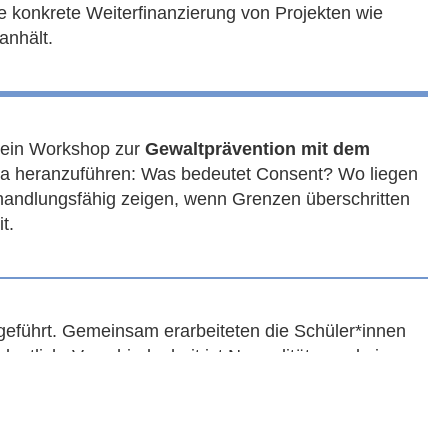
ie konkrete Weiterfinanzierung von Projekten wie
anhält.
ein Workshop zur
Gewaltprävention mit dem
ema heranzuführen: Was bedeutet Consent? Wo liegen
handlungsfähig zeigen, wenn Grenzen überschritten
t.
eführt. Gemeinsam erarbeiteten die Schüler*innen
utlich: Verschiedenheit ist Normalität – und ein
ation mit der
EVA
auf dem Programm. Offen und
cht, über eigene Belastungen ins Gespräch zu