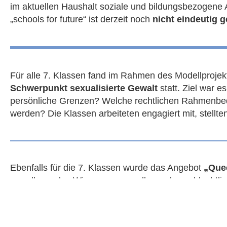
im aktuellen Haushalt soziale und bildungsbezogene A
„schools for future“ ist derzeit noch
nicht eindeutig g
Für alle 7. Klassen fand im Rahmen des Modellprojek
Schwerpunkt sexualisierte Gewalt
statt. Ziel war 
persönliche Grenzen? Welche rechtlichen Rahmenbedi
werden? Die Klassen arbeiteten engagiert mit, stellte
Ebenfalls für die 7. Klassen wurde das Angebot
„Que
grundlegendes Wissen zu sexueller und geschlechtlich
respektvoller Umgang miteinander die Basis eines 
Für die 9. Klassen stand der Projekttag
„Verrückt? N
niedrigschwellig wurde über psychische Gesundheit g