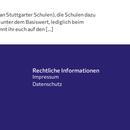
g
n Stuttgarter Schulen), die Schulen dazu
Grundschüler
unter dem Basiswert, lediglich beim
n
nt ihr euch auf den […]
der
ekt
nd Förderer
Rechtliche Informationen
Impressum
Datenschutz