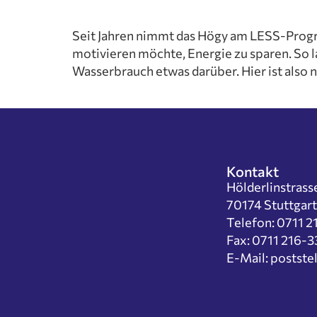
Wahlfäc
Kooperati
Seit Jahren nimmt das Högy am LESS-Progra
Rundgang
motivieren möchte, Energie zu sparen. So 
Leitbild
Wasserbrauch etwas darüber. Hier ist also 
Schulordn
Geschicht
Schulges
Schulleit
Kollegiu
Kontakt
Fächer
Hölderlinstrass
Deutsch
70174 Stuttgart
Mathema
Telefon: 0711 
Naturwi
Fax: 0711 216-
Gesellsc
E-Mail: postst
Sozialw
Künstler
Sport