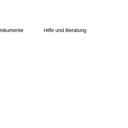
 Dokumente
Hilfe und Beratung
Übersicht
g-Online
Schulsozialarbeiterin
phie
ng
Beratungslehrerin
Prävention
rundschüler
Handlungsleitfaden
Bogy
er
Übersicht
t
Schulsozialarbeiterin
Beratungslehrerin
d Förderer
Prävention
Handlungsleitfaden
ng-Online
Bogy
gung