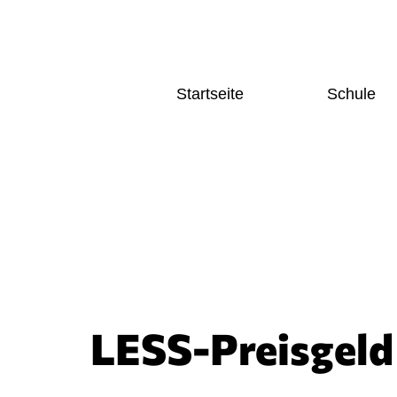
Startseite
Schule
Home
Schulgesc
News und Aktuelles
Schulleitu
Kategor
Terminkalender
Kollegium
Fächer
Home
Deutsch
News und Aktuelles
Sprache
Terminkalender
Mathema
Naturwi
Gesellsc
Sozialw
LESS-Preisgeld 
Künstler
Bereich
Sport