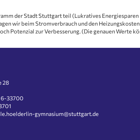
SMV
her
Beurlaubun
Schule@BW
onen
mm der Stadt Stuttgart teil (Lukratives Energiesparen a
Elterninfo 
lagen wir beim Stromverbrauch und den Heizungskosten 
Mittagesse
noch Potenzial zur Verbesserung. (Die genauen Werte kön
Ferienkalen
ung
e
Schulprosp
chehen
Elternbriefe
ung und Sekretariat
Ehemalige u
m
e 28
 und Sprachen
tik und
216-33700
ssenschaften
33701
hafts- und
elle.hoelderlin-gymnasium@stuttgart.de
issenschaften
ischer Bereich