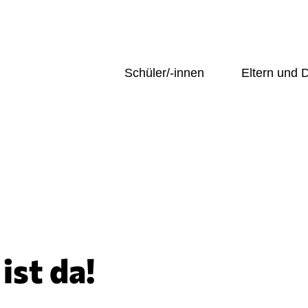
Schüler/-innen
Eltern und
hehen
Übersicht
Übersicht
ng und Sekretariat
Unter-/ Mittelstufe
Krankmeldun
ie:
Geogra
Oberstufe
Entschuldigu
Profile
Beurlaubung
AGs
Elterninfo G
 und
n
SMV
Mittagessen
tik und
Schule@BW
Ferienkalend
ssenschaften
Schulprospek
Übersicht
hafts- und
Elternbriefe
Unter-/ Mittelstufe
issenschaften
Ehemalige un
Oberstufe
ist da!
ischer
Übersicht
Profile
Krankmeldu
AGs
Entschuldi