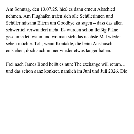
Am Sonntag, den 13.07.25, hieß es dann erneut Abschied
nehmen. Am Flughafen trafen sich alle Schülerinnen und
Schüler mitsamt Eltern um Goodbye zu sagen – dass das allen
schwerfiel verwundert nicht. Es wurden schon fleißig Pläne
geschmiedet, wann und wo man sich das nächste Mal wieder
sehen möchte. Toll, wenn Kontakte, die beim Austausch
entstehen, doch auch immer wieder etwas länger halten.
Frei nach James Bond heißt es nun: The exchange will return…
und das schon ganz konkret, nämlich im Juni und Juli 2026. Die
Planungen laufen und wir freuen uns, dass wir auch im
Schuljahr 25/26 diesen langjährigen Austausch wieder
durchführen können. Ein großer Dank für den letzten Austausch
geht hierbei an alle Beteiligten.
Artikel: De
Fotos: De