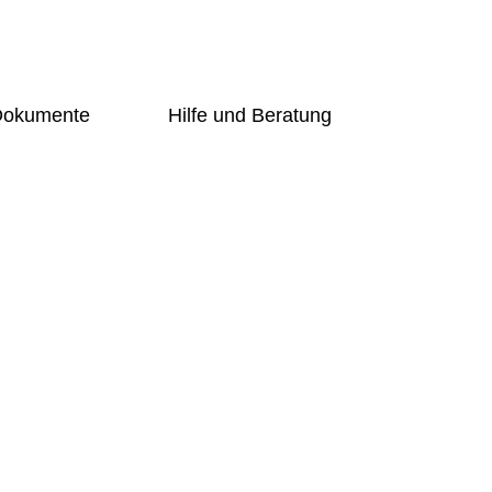
 Dokumente
Hilfe und Beratung
Übersicht
g-Online
Schulsozialarbeiterin
ng
Beratungslehrerin
Prävention
undschüler
Handlungsleitfaden
Bogy
er
Übersicht
t
Schulsozialarbeiterin
Beratungslehrerin
d Förderer
Prävention
Handlungsleitfaden
ng-Online
Bogy
gung