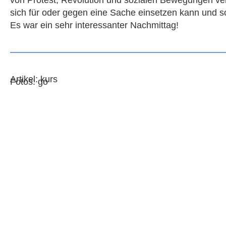
sich für oder gegen eine Sache einsetzen kann und so
Es war ein sehr interessanter Nachmittag!
Artikel: kurs
Fotos: go
Kontakt
Hölderlinstrass
70174 Stuttgart
Telefon: 0711 
Fax: 0711 216-