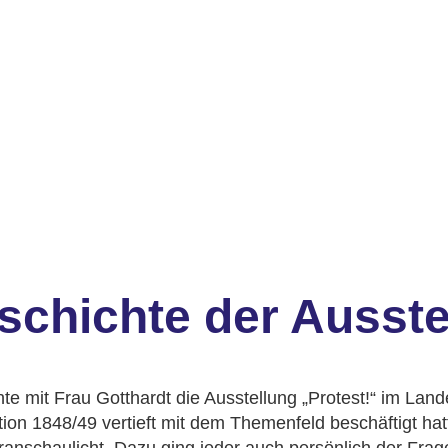
her
ionen
g
nung
te
chichte der Ausstel
te mit Frau Gotthardt die Ausstellung „Protest!“ im L
ution 1848/49 vertieft mit dem Themenfeld beschäftigt h
ranschaulicht. Dazu ging jeder auch persönlich der Fra