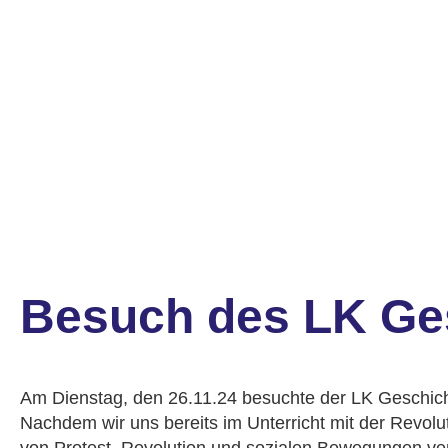
Wahlfäc
Kooperat
Rundgan
Leitbild
Schulord
Geschich
Besuch des LK Ges
Am Dienstag, den 26.11.24 besuchte der LK Geschich
Nachdem wir uns bereits im Unterricht mit der Revol
von Protest, Revolution und sozialen Bewegungen ve