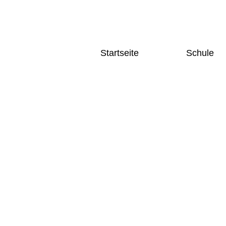
Startseite
Schule
Home
Schulgesc
News und Aktuelles
Schulleitu
Terminkalender
Kollegium
Fächer
Home
Deutsch
News und Aktuelles
Sprache
Terminkalender
Mathema
Naturwi
Gesellsc
Sozialw
Künstler
Bereich
Sport