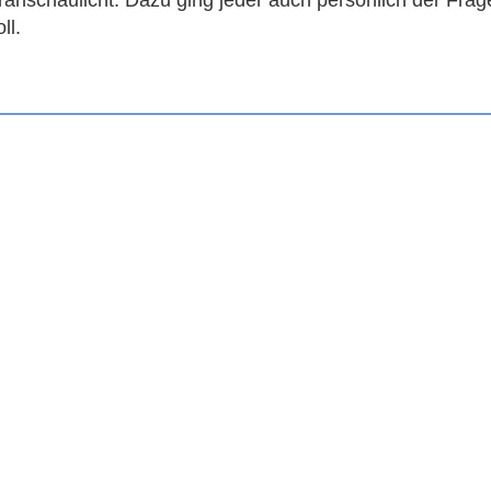
ll.
e 28
216-33700
33701