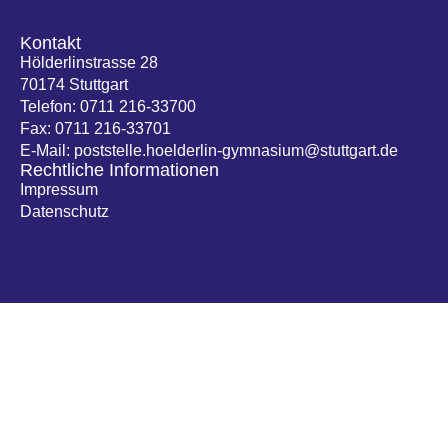
Kontakt
Hölderlinstrasse 28
70174 Stuttgart
Telefon: 0711 216-33700
Fax: 0711 216-33701
E-Mail: poststelle.hoelderlin-gymnasium@stuttgart.de
Rechtliche Informationen
Impressum
Datenschutz
Menü
Startseite
Schule
Schüler/innen
Eltern und
Hilfe und
Dokumente
Beratung
Home
Schulgeschehen
Übersicht
Übersicht
Übersicht
News
Schulleitung
Unter-/