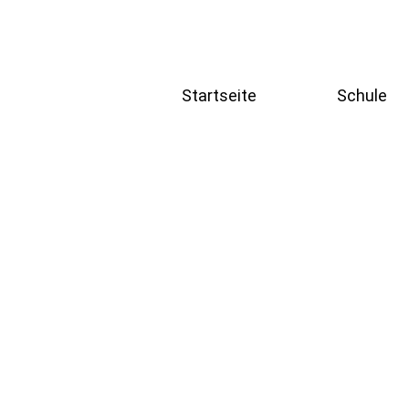
Startseite
Schule
Home
Schulgesc
News und Aktuelles
Schulleitu
Terminkalender
Kollegium
Fächer
Home
Deutsch
News und Aktuelles
Sprache
Terminkalender
Mathema
Naturwi
Gesellsc
Sozialw
Künstler
Bereich
Sport