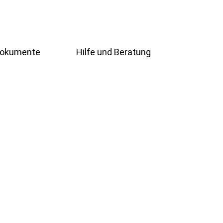
 Dokumente
Hilfe und Beratung
Übersicht
g-Online
Schulsozialarbeiterin
ng
Beratungslehrerin
Prävention
undschüler
Handlungsleitfaden
Bogy
er
Übersicht
t
Schulsozialarbeiterin
Beratungslehrerin
d Förderer
Prävention
Handlungsleitfaden
ng-Online
Bogy
gung