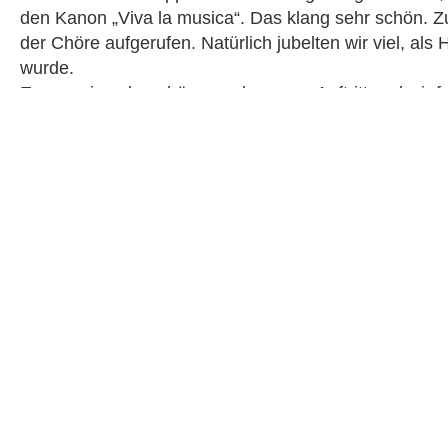
den Kanon „Viva la musica“. Das klang sehr schön. Z
der Chöre aufgerufen. Natürlich jubelten wir viel, als
wurde.
Es war ein sehr schöner, gelungener Auftritt und wir 
Artikel: Mayla ,6c
Fotos: SB
Kontakt
Hölderlinstrass
70174 Stuttgart