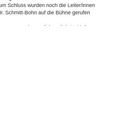
um Schluss wurden noch die Leiter/innen
 Hr. Schmitt-Bohn auf die Bühne gerufen
freuen uns schon auf das nächste Mal!
e 28